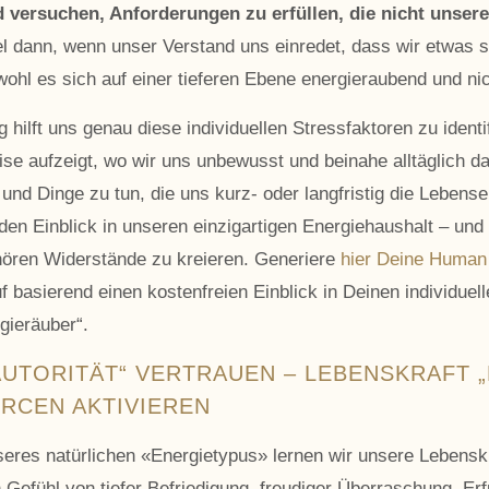
d versuchen, Anforderungen zu erfüllen, die nicht unse
 dann, wenn unser Verstand uns einredet, dass wir etwas s
ohl es sich auf einer tieferen Ebene energieraubend und nic
ilft uns genau diese individuellen Stressfaktoren zu identi
ise aufzeigt, wo wir uns unbewusst und beinahe alltäglich da
und Dinge zu tun, die uns kurz- oder langfristig die Lebense
en Einblick in unseren einzigartigen Energiehaushalt – und 
fhören Widerstände zu kreieren. Generiere
hier Deine Human
f basierend einen kostenfreien Einblick in Deinen individuel
rgieräuber“.
 AUTORITÄT“ VERTRAUEN – LEBENSKRAFT 
RCEN AKTIVIEREN
eres natürlichen «Energietypus» lernen wir unsere Lebenskra
 Gefühl von tiefer Befriedigung, freudiger Überraschung, Erf