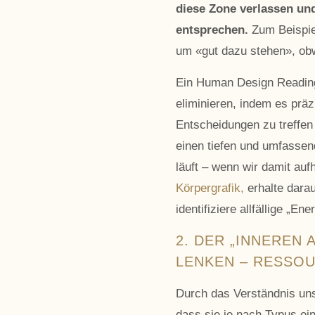
diese Zone verlassen un
entsprechen.
Zum Beispiel
um «gut dazu stehen», obw
Ein Human Design Reading h
eliminieren, indem es präz
Entscheidungen zu treffen 
einen tiefen und umfassend
läuft – wenn wir damit au
Körpergrafik,
erhalte darau
identifiziere allfällige „Ene
2. DER „INNEREN
LENKEN – RESSOU
Durch das Verständnis uns
dass sie je nach Typus ein