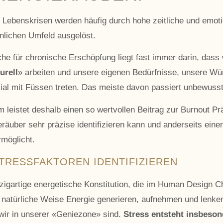
 Lebenskrisen werden häufig durch hohe zeitliche und emot
önlichen Umfeld ausgelöst.
che für chronische Erschöpfung liegt fast immer darin, dass
urell
» arbeiten und unsere eigenen Bedürfnisse, unsere W
zial mit Füssen treten. Das meiste davon passiert unbewusst
eistet deshalb einen so wertvollen Beitrag zur Burnout Präv
äuber sehr präzise identifizieren kann und anderseits einen
rmöglicht.
TRESSFAKTOREN IDENTIFIZIEREN
zigartige energetische Konstitution, die im Human Design Ch
uf natürliche Weise Energie generieren, aufnehmen und lenke
wir in unserer «Geniezone» sind.
Stress entsteht insbeso